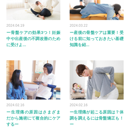
2024.04.19
2024.03.22
ー骨盤ケアの効果3つ！妊娠
ー産後の骨盤ケアは重要！受
中や出産後の不調改善のため
ける前に知っておきたい基礎
に受けよ...
知識を紹...
2024.02.16
2024.02.16
ー生理痛の原因はさまざま
ー生理痛が起こる原因は？体
だから施術にて複合的にケア
調を調えるには骨盤矯正も！
するー
ー