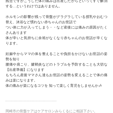
残念ですがこうした体の痛みは出産したからといってすぐ解消
する…というわけではありません。
ホルモンの影響が残って骨盤がグラグラしている授乳やおむつ
替え、沐浴など慣れない赤ちゃんのお世話で
つい体に力が入ってしまう・・など産後には痛みの原因がたく
さんあります
体が辛いと気持ちに余裕がなくなり赤ちゃんのお世話が辛くな
ります。
妊娠中からママの体を整えることや負担をかけないお世話の姿
勢を知り
腰痛や肩こり、腱鞘炎などのトラブルを予防することも大切な
【出産準備】になります
もちろん産後ママさん達もお世話の姿勢を変えることで体の痛
みは楽になります。
体の痛みが楽になるコツを 知って楽しく育児をしませんか🎶
岡崎市の骨盤ケアはケアサロンみらくるにご相談下さい。